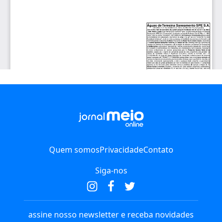
Quem somos
Privacidade
Contato
Siga-nos
assine nosso newsletter e receba novidades